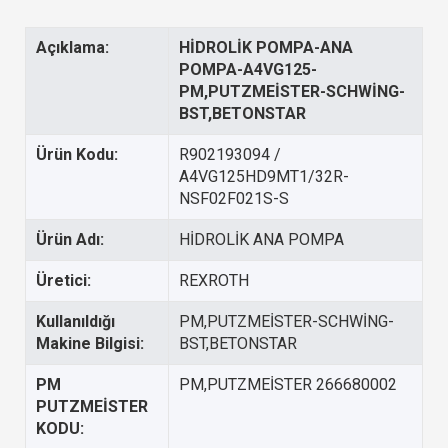
Açıklama:
HİDROLİK POMPA-ANA
POMPA-A4VG125-
PM,PUTZMEİSTER-SCHWİNG-
BST,BETONSTAR
Ürün Kodu:
R902193094 /
A4VG125HD9MT1/32R-
NSF02F021S-S
Ürün Adı:
HİDROLİK ANA POMPA
Üretici:
REXROTH
Kullanıldığı
PM,PUTZMEİSTER-SCHWİNG-
Makine Bilgisi:
BST,BETONSTAR
PM
PM,PUTZMEİSTER 266680002
PUTZMEİSTER
KODU: