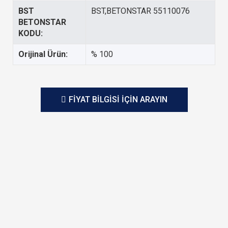
BST
BST,BETONSTAR 55110076
BETONSTAR
KODU:
Orijinal Ürün:
% 100
FIYAT BILGISI IÇIN ARAYIN